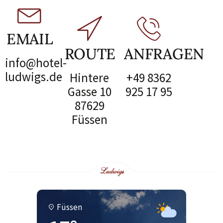
EMAIL
ROUTE
ANFRAGEN
info@hotel-
ludwigs.de
Hintere
+49 8362
Gasse 10
925 17 95
87629
Füssen
Füssen