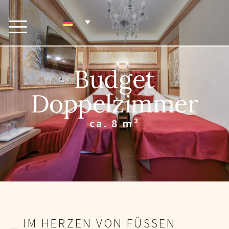
Budget
Doppelzimmer
ca. 8 m²
⎯ IM HERZEN VON FÜSSEN