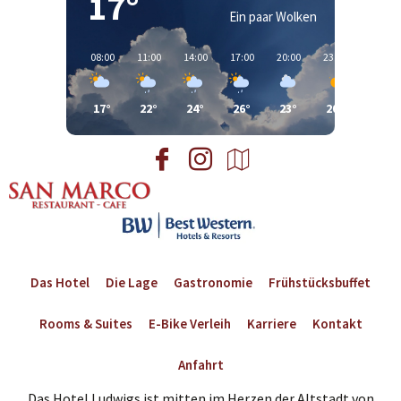
17°
Ein paar Wolken
08:00
11:00
14:00
17:00
20:00
23:00
02:00
17°
22°
24°
26°
23°
20°
18°
Das Hotel
Die Lage
Gastronomie
Frühstücksbuffet
Rooms & Suites
E-Bike Verleih
Karriere
Kontakt
Anfahrt
Das Hotel Ludwigs ist mitten im Herzen der Altstadt von