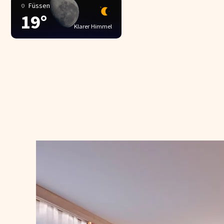
Füssen
19°
Klarer Himmel